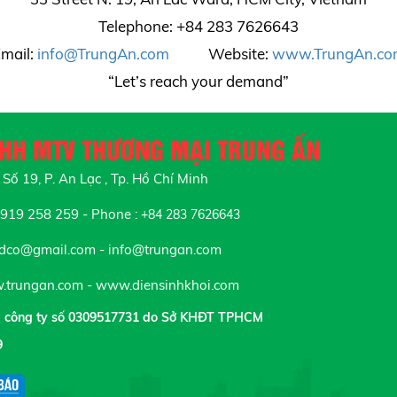
Telephone: +84 283 7626643
mail:
info@TrungAn.com
Website:
www.TrungAn.co
“Let’s reach your demand”
NHH MTV THƯƠNG MẠI TRUNG ẤN
Số 19, P. An Lạc , Tp. Hồ Chí Minh
19 258 259 - Phone :
+84 283 7626643
tdco@gmail.com - info@trungan.com
trungan.com - www.diensinhkhoi.com
p công ty số 0309517731 do Sở KHĐT TPHCM
9