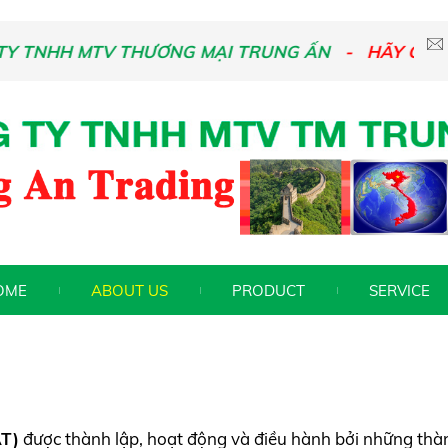
 TNHH MTV THƯƠNG MẠI TRUNG ẤN
HÃY CHO CH
OME
ABOUT US
PRODUCT
SERVICE
AT)
được thành lập, hoạt động và điều hành bởi những thàn