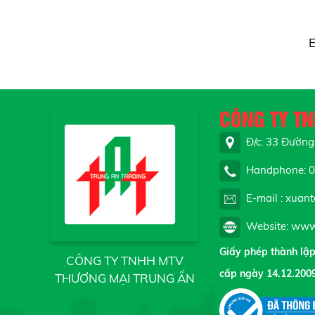
E
CÔNG TY T
Đ/c: 33 Đường 
Handphone: 09
E-mail : xuan
Website: www.
Giấy phép thành lậ
CÔNG TY TNHH MTV
cấp ngày 14.12.200
THƯƠNG MẠI TRUNG ẤN