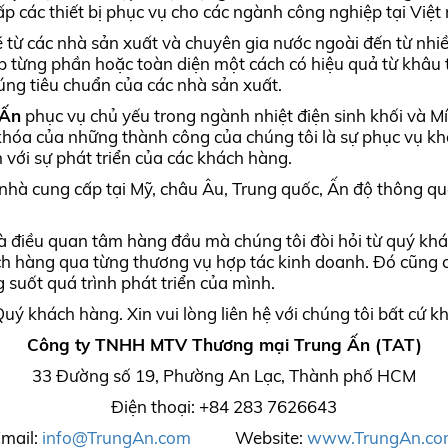
cấp các thiết bị phục vụ cho các ngành công nghiệp tại Việt
ẽ từ các nhà sản xuất và chuyên gia nước ngoài đến từ nhiề
từng phần hoặc toàn diện một cách có hiệu quả từ khâu thi
úng tiêu chuẩn của các nhà sản xuất.
 Ấn
phục vụ chủ yếu trong ngành nhiệt điện sinh khối và M
hóa của những thành công của chúng tôi là sự phục vụ k
n với sự phát triển của các khách hàng.
nhà cung cấp tại Mỹ, châu Âu, Trung quốc, Ấn độ thông qu
là điều quan tâm hàng đầu mà chúng tôi đòi hỏi từ quý kh
khách hàng qua từng thương vụ hợp tác kinh doanh. Đó cũng
 suốt quá trình phát triển của mình.
 khách hàng. Xin vui lòng liên hệ với chúng tôi bất cứ kh
Công ty TNHH MTV Thương mại Trung Ấn (TAT)
33 Đường số 19, Phường An Lạc, Thành phố HCM
Điện thoại: +84 283 7626643
mail:
info@TrungAn.com
Website:
www.TrungAn.co