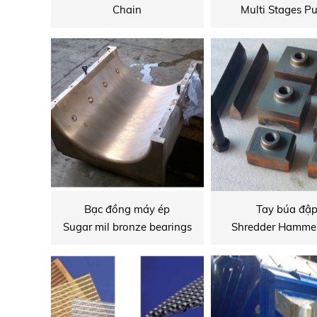
Chain
Multi Stages 
Bạc đồng máy ép
Tay búa đậ
Sugar mil bronze bearings
Shredder Hammer