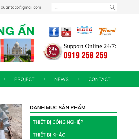
T NHU CẦU CỦA BẠN
xuantdco@gmail.com
Support Online 24/7:
0919 258 259
PROJECT
NEWS
CONTACT
DANH MỤC SẢN PHẨM
THIẾT BỊ CÔNG NGHIỆP
THIẾT BỊ KHÁC