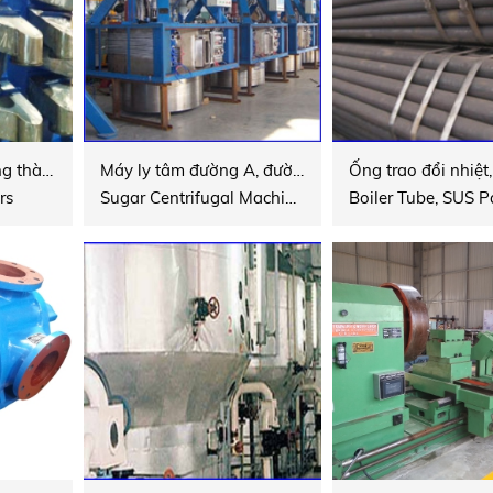
Sàn phân loại đường thành phầm
Máy ly tâm đường A, đường B, C Lưới máy ly tâm, và các loại phụ tùng nhập khẩu cho thiết bị khác
rs
Sugar Centrifugal Machine Centrifugals Screen, All kinds of imported Spare Parts