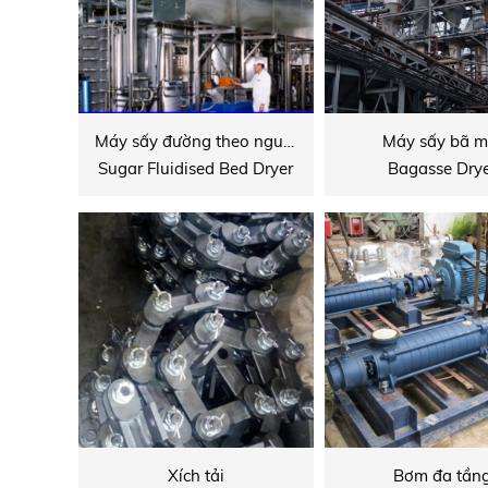
Máy sấy đường theo nguyên lý tầng sôi
Máy sấy bã m
Sugar Fluidised Bed Dryer
Bagasse Dry
Xích tải
Bơm đa tần