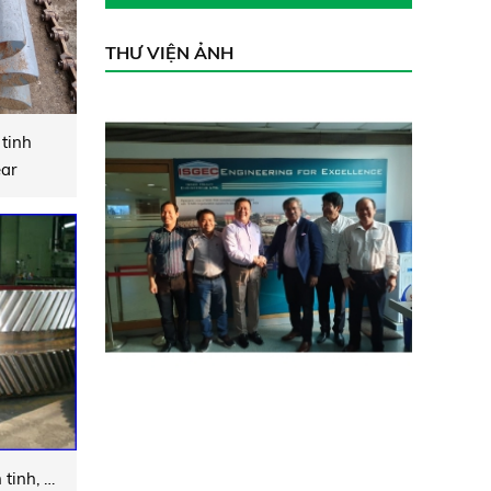
THƯ VIỆN ẢNH
tinh
ear
Hộp giảm tốc hành tinh, hộp giảm tốc hở, kín, vành răng (Phục hồi thay thế)