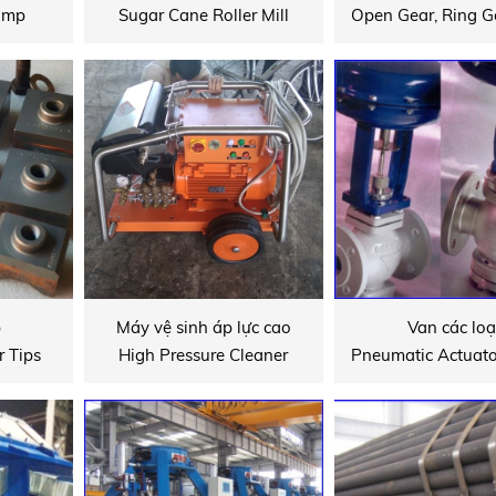
Pump
Sugar Cane Roller Mill
p
Máy vệ sinh áp lực cao
Van các loạ
 Tips
High Pressure Cleaner