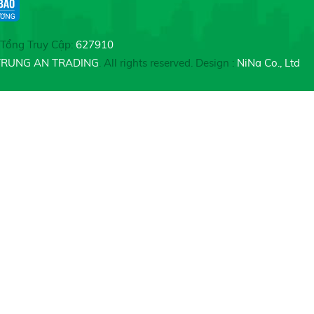
Tổng Truy Cập:
627910
TRUNG AN TRADING
. All rights reserved. Design :
NiNa Co., Ltd