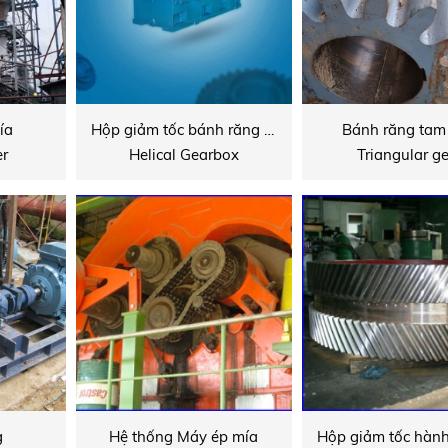
ía
Hộp giảm tốc bánh răng nghiêng
Bánh răng tam 
er
Helical Gearbox
Triangular g
g
Hệ thống Máy ép mía