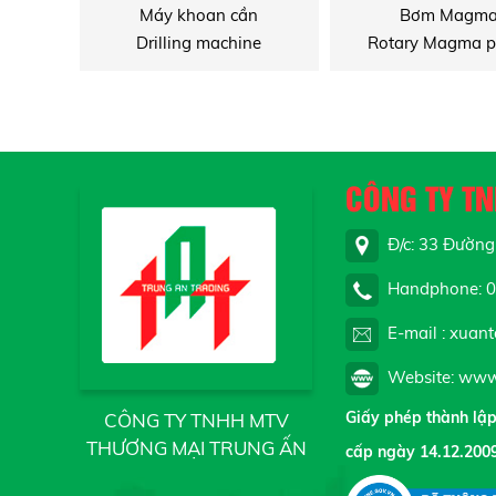
Máy khoan cần
Bơm Magm
Drilling machine
Rotary Magma 
CÔNG TY T
Đ/c: 33 Đường 
Handphone: 09
E-mail : xuan
Website: www.
Giấy phép thành lậ
CÔNG TY TNHH MTV
THƯƠNG MẠI TRUNG ẤN
cấp ngày 14.12.200