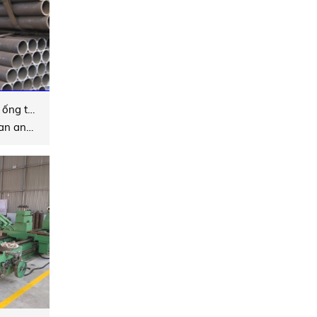
Ống trao đổi nhiệt, ống thép không rỉ cho nồi nấu, nồi bốc
Boiler Tube, SUS Pan and Evaporator Tube