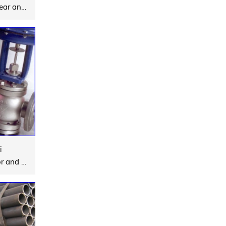
Open Gear, Ring Gear and Gear Box (Replacement and refurbishment)
i
Pneumatic Actuator and Electric Actuator Control Valves