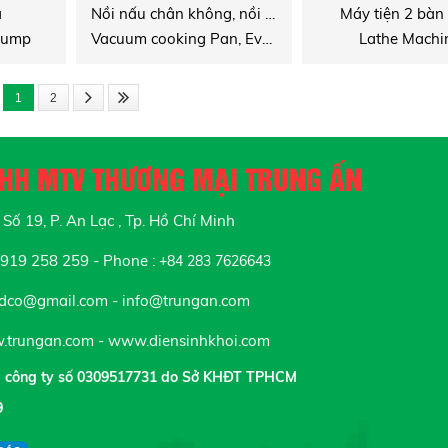
a
Nồi nấu chân không, nồi bốc, Trợ tinh
Máy tiện 2 bàn
pump
Vacuum cooking Pan, Evaporator, Crystalliser
Lathe Machi
1
2
NHH MTV THƯƠNG MẠI TRUNG ẤN
Số 19, P. An Lạc , Tp. Hồ Chí Minh
19 258 259 - Phone :
+84 283 7626643
tdco@gmail.com - info@trungan.com
trungan.com - www.diensinhkhoi.com
p công ty số 0309517731 do Sở KHĐT TPHCM
9