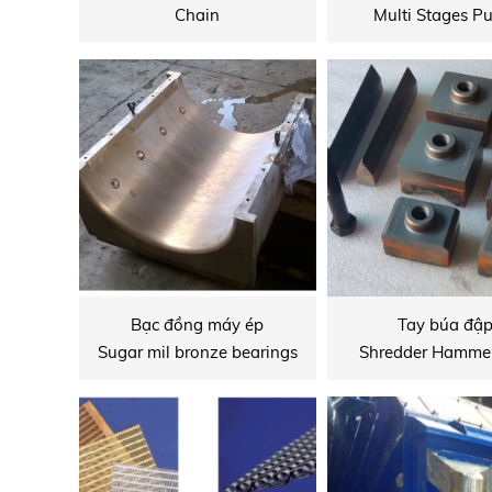
Chain
Multi Stages 
Bạc đồng máy ép
Tay búa đậ
Sugar mil bronze bearings
Shredder Hammer