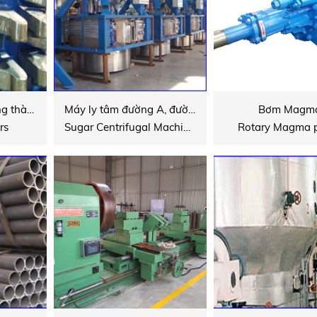
Sàn phân loại đường thành phầm
Máy ly tâm đường A, đường B, C Lưới máy ly tâm, và các loại phụ tùng nhập khẩu cho thiết bị khác
Bơm Magm
rs
Sugar Centrifugal Machine Centrifugals Screen, All kinds of imported Spare Parts
Rotary Magma