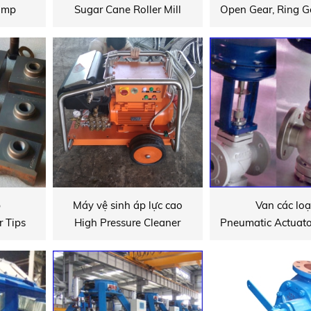
Pump
Sugar Cane Roller Mill
p
Máy vệ sinh áp lực cao
Van các loạ
 Tips
High Pressure Cleaner