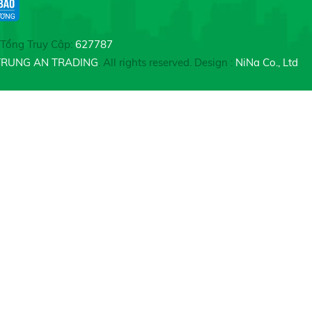
Tổng Truy Cập:
627787
TRUNG AN TRADING
. All rights reserved. Design :
NiNa Co., Ltd