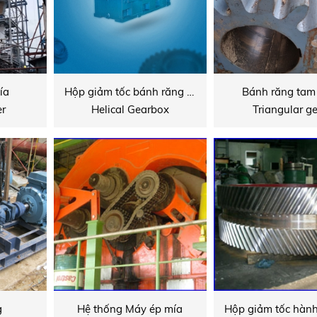
ía
Hộp giảm tốc bánh răng nghiêng
Bánh răng tam 
er
Helical Gearbox
Triangular g
g
Hệ thống Máy ép mía