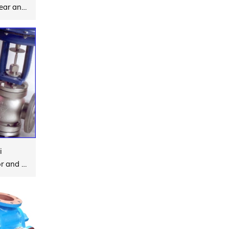
Open Gear, Ring Gear and Gear Box (Replacement and refurbishment)
i
Pneumatic Actuator and Electric Actuator Control Valves