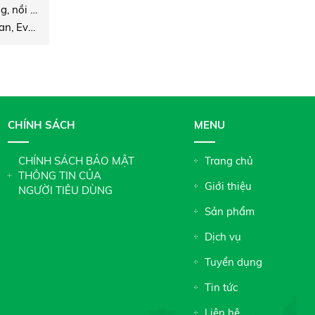
Nồi nấu chân không, nồi bốc, Trợ tinh
Vacuum cooking Pan, Evaporator, Crystalliser
CHÍNH SÁCH
MENU
CHÍNH SÁCH BẢO MẬT
Trang chủ
THÔNG TIN CỦA
Giới thiệu
NGƯỜI TIÊU DÙNG
Sản phẩm
Dịch vụ
Tuyển dụng
Tin tức
Liên hệ