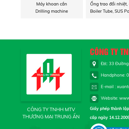
Máy khoan cần
Drilling machine
CÔNG TY T
Đ/c: 33 Đường 
Handphone: 09
E-mail : xuan
Website: www.
Giấy phép thành lậ
CÔNG TY TNHH MTV
THƯƠNG MẠI TRUNG ẤN
cấp ngày 14.12.200