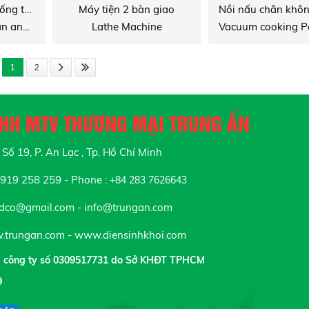
Ống trao đổi nhiệt, ống thép không rỉ cho nồi nấu, nồi bốc
Máy tiện 2 bàn giao
Boiler Tube, SUS Pan and Evaporator Tube
Lathe Machine
1
2
NHH MTV THƯƠNG MẠI TRUNG ẤN
Số 19, P. An Lạc , Tp. Hồ Chí Minh
19 258 259 - Phone :
+84 283 7626643
tdco@gmail.com - info@trungan.com
trungan.com - www.diensinhkhoi.com
p công ty số 0309517731 do Sở KHĐT TPHCM
9