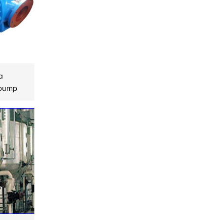
a
 pump