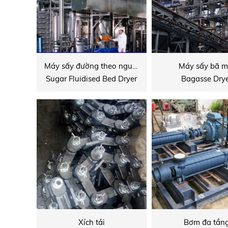
Máy sấy đường theo nguyên lý tầng sôi
Máy sấy bã m
Sugar Fluidised Bed Dryer
Bagasse Dry
Xích tải
Bơm đa tần