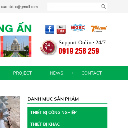
T NHU CẦU CỦA BẠN
xuantdco@gmail.com
Support Online 24/7:
0919 258 259
PROJECT
NEWS
CONTACT
DANH MỤC SẢN PHẨM
THIẾT BỊ CÔNG NGHIỆP
THIẾT BỊ KHÁC