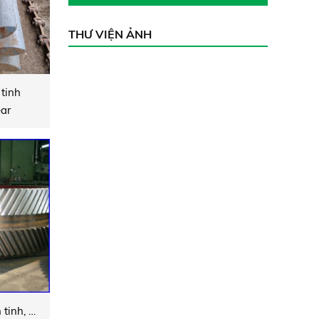
THƯ VIỆN ẢNH
tinh
ear
Hộp giảm tốc hành tinh, hộp giảm tốc hở, kín, vành răng (Phục hồi thay thế)