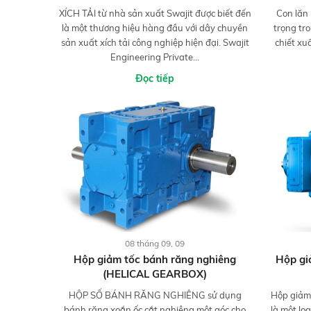
XÍCH TẢI từ nhà sản xuất Swajit được biết đến
Con lăn
là một thương hiệu hàng đầu với dây chuyền
trọng tr
sản xuất xích tải công nghiệp hiện đại. Swajit
chiết xu
Engineering Private...
Đọc tiếp
08 tháng 09, 09
Hộp giảm tốc bánh răng nghiêng
Hộp gi
(HELICAL GEARBOX)
HỘP SỐ BÁNH RĂNG NGHIÊNG sử dụng
Hộp giảm 
bánh răng xoắn ốc cắt nghiêng một góc cho
là một lo