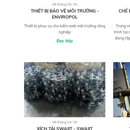
08 tháng 05, 05
THIẾT BỊ BẢO VỆ MÔI TRƯỜNG -
CHẾ 
ENVIROPOL
Thiết bị phục vụ cho kiểm soát môi trường công
Trong n
nghiệp
trình tạ
đang tập
Đọc tiếp
08 tháng 04, 04
XÍCH TẢI SWAJIT - SWAJIT