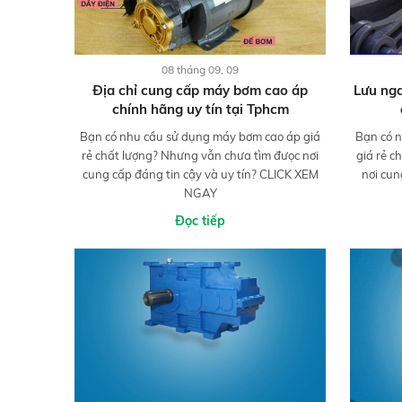
08 tháng 09, 09
Địa chỉ cung cấp máy bơm cao áp
Lưu nga
chính hãng uy tín tại Tphcm
Bạn có nhu cầu sử dụng máy bơm cao áp giá
Bạn có n
rẻ chất lượng? Nhưng vẫn chưa tìm đưọc nơi
giá rẻ c
cung cấp đáng tin cậy và uy tín? CLICK XEM
nơi cun
NGAY
Đọc tiếp