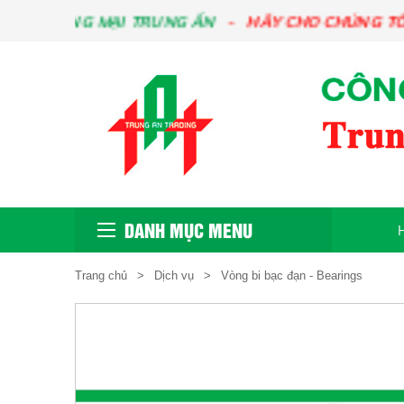
NG MẠI TRUNG ẤN
HÃY CHO CHÚNG TÔI BIẾT N
DANH MỤC MENU
Trang chủ
Dịch vụ
Vòng bi bạc đạn - Bearings