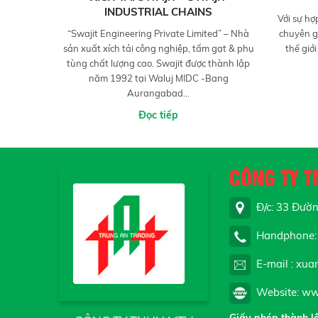
INDUSTRIAL CHAINS
Với sự hợ
“Swajit Engineering Private Limited” – Nhà
chuyên g
sản xuất xích tải công nghiệp, tấm gạt & phụ
thế giớ
tùng chất lượng cao. Swajit được thành lập
năm 1992 tại Waluj MIDC -Bang
Aurangabad...
Đọc tiếp
CÔNG TY T
Đ/c: 33 Đường
Handphone: 
E-mail : xua
Website: ww