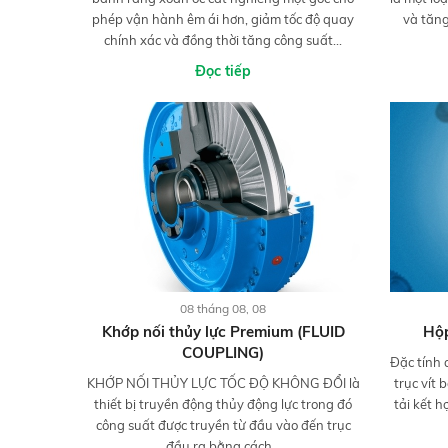
phép vận hành êm ái hơn, giảm tốc độ quay
và tăn
chính xác và đồng thời tăng công suất...
Đọc tiếp
08 tháng 08, 08
Khớp nối thủy lực Premium (FLUID
Hộp
COUPLING)
Đặc tính 
KHỚP NỐI THỦY LỰC TỐC ĐỘ KHÔNG ĐỔI là
trục vít
thiết bị truyền động thủy động lực trong đó
tải kết h
công suất được truyền từ đầu vào đến trục
đầu ra bằng cách...